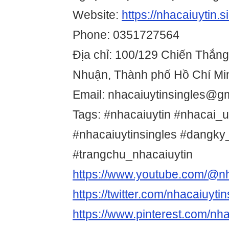
Website:
https://nhacaiuytin.s
Phone: 0351727564
Địa chỉ: 100/129 Chiến Thắn
Nhuận, Thành phố Hồ Chí Mi
Email: nhacaiuytinsingles@g
Tags: #nhacaiuytin #nhacai_u
#nhacaiuytinsingles #dangky
#trangchu_nhacaiuytin
https://www.youtube.com/@nh
https://twitter.com/nhacaiuytin
https://www.pinterest.com/nha