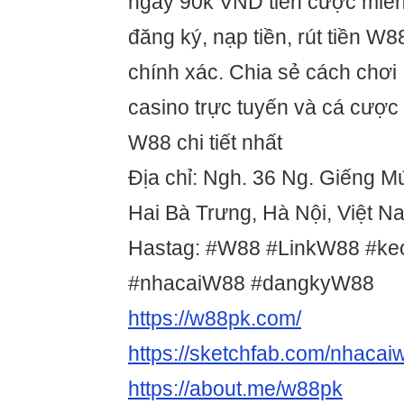
ngay 90k VND tiền cược miễ
đăng ký, nạp tiền, rút tiền W
chính xác. Chia sẻ cách chơi
casino trực tuyến và cá cược 
W88 chi tiết nhất
Địa chỉ: Ngh. 36 Ng. Giếng M
Hai Bà Trưng, Hà Nội, Việt N
Hastag: #W88 #LinkW88 #k
#nhacaiW88 #dangkyW8
https://w88pk.com/
https://sketchfab.com/nhaca
https://about.me/w88pk