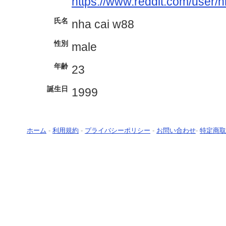
https://www.reddit.com/user
氏名
nha cai w88
性別
male
年齢
23
誕生日
1999
ホーム
-
利用規約
-
プライバシーポリシー
-
お問い合わせ
-
特定商取