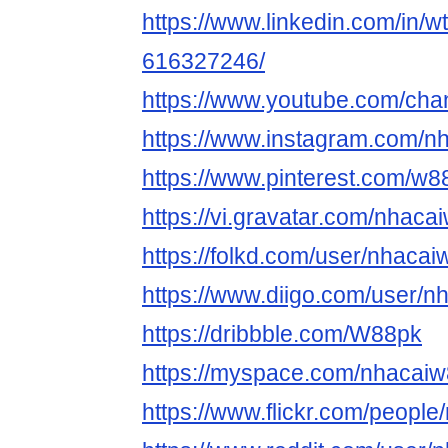
https://www.linkedin.com/in/
616327246/
https://www.youtube.com/c
https://www.instagram.com/n
https://www.pinterest.com/w8
https://vi.gravatar.com/nhaca
https://folkd.com/user/nhaca
https://www.diigo.com/user/
https://dribbble.com/W88pk
https://myspace.com/nhacai
https://www.flickr.com/peopl