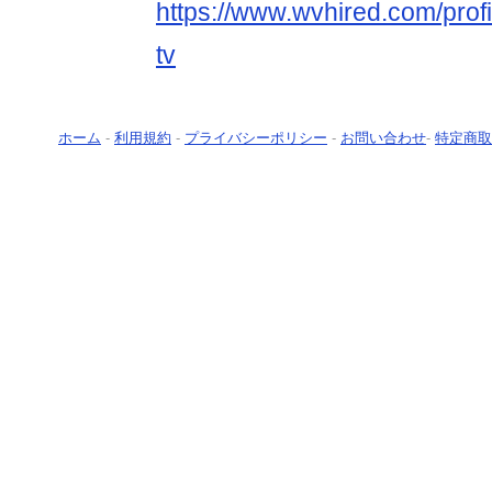
https://www.wvhired.com/prof
tv
ホーム
-
利用規約
-
プライバシーポリシー
-
お問い合わせ
-
特定商取