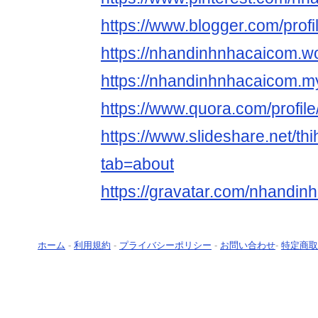
https://www.blogger.com/pro
https://nhandinhnhacaicom.w
https://nhandinhnhacaicom.my
https://www.quora.com/profi
https://www.slideshare.net/t
tab=about
https://gravatar.com/nhandi
ホーム
-
利用規約
-
プライバシーポリシー
-
お問い合わせ
-
特定商取