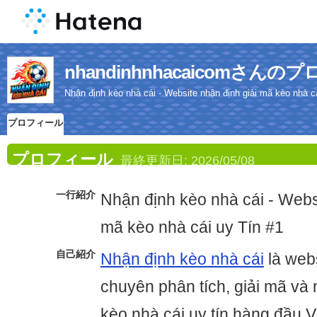
nhandinhnhacaicomさん
Nhận định kèo nhà cái - Website nhận định giải mã kèo nhà c
プロフィール
プロフィール
最終更新日:
2026/05/08
一行紹介
Nhận định kèo nhà cái - Websi
mã kèo nhà cái uy Tín #1
自己紹介
Nhận định kèo nhà cái
là webs
chuyên phân tích, giải mã và 
kèo nhà cái uy tín hàng đầu 