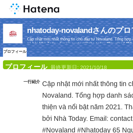
nhatoday-novalandさんの
Cập nhật mới nhất thông tin chủ đầu tư Novaland. Tổng hợp
sẻ bởi Nhà Today. Email: contact@nha.today #Novaland #N
0933186123
プロフィール
プロフィール
最終更新日:
2021/10/18
一行紹介
Cập nhật mới nhất thông tin c
Novaland. Tổng hợp danh sá
thiện và nổi bật năm 2021. T
bởi Nhà Today. Email: conta
#Novaland #Nhatoday 65 Ng