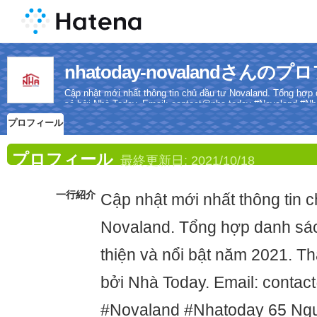
nhatoday-novalandさんの
Cập nhật mới nhất thông tin chủ đầu tư Novaland. Tổng hợp
sẻ bởi Nhà Today. Email: contact@nha.today #Novaland #N
0933186123
プロフィール
プロフィール
最終更新日:
2021/10/18
一行紹介
Cập nhật mới nhất thông tin c
Novaland. Tổng hợp danh sá
thiện và nổi bật năm 2021. T
bởi Nhà Today. Email: conta
#Novaland #Nhatoday 65 Ng