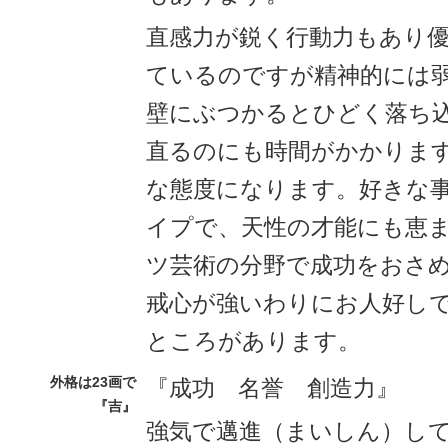
直感力が鋭く行動力もあり
ているのですが精神的には
壁にぶつかるとひどく落ち
直るのにも時間がかかりま
な態度になります。好きな
イプで、天性の才能にも恵
ツ芸術の分野で成功をおさ
戒心が強いわりにお人好し
ところがあります。
外格は23画で
『成功 名誉 創造力』
『吉』
強気で邁進（まいしん）し