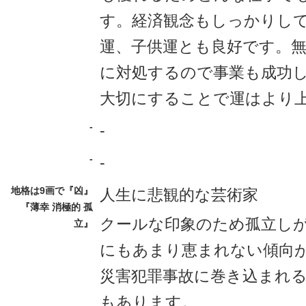
す。経済観念もしっかりし
運、子供運とも良好です。
に対処するので事業も成功
大切にすることで運はより
-
-
-
-
地格は9画で『凶』
人生に悲観的な芸術家
『薄幸 消極的 孤
クールな印象のため孤立し
立』
にもあまり恵まれない傾向
災害犯罪事故に巻き込まれ
もあります。