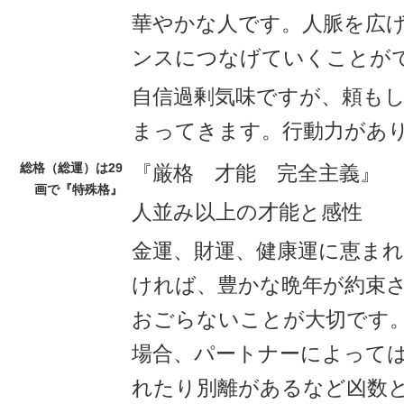
華やかな人です。人脈を広
ンスにつなげていくことが
自信過剰気味ですが、頼も
まってきます。行動力があ
総格（総運）は29
『厳格 才能 完全主義』
画で『特殊格』
人並み以上の才能と感性
金運、財運、健康運に恵ま
ければ、豊かな晩年が約束
おごらないことが大切です
場合、パートナーによって
れたり別離があるなど凶数