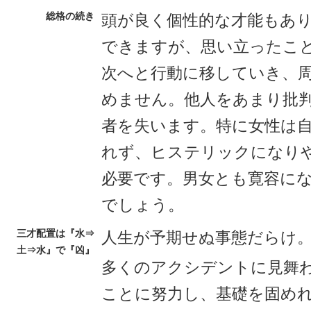
総格の続き
頭が良く個性的な才能もあ
できますが、思い立ったこ
次へと行動に移していき、
めません。他人をあまり批
者を失います。特に女性は
れず、ヒステリックになり
必要です。男女とも寛容に
でしょう。
三才配置は『水⇒
人生が予期せぬ事態だらけ
土⇒水』で『凶』
多くのアクシデントに見舞
ことに努力し、基礎を固め