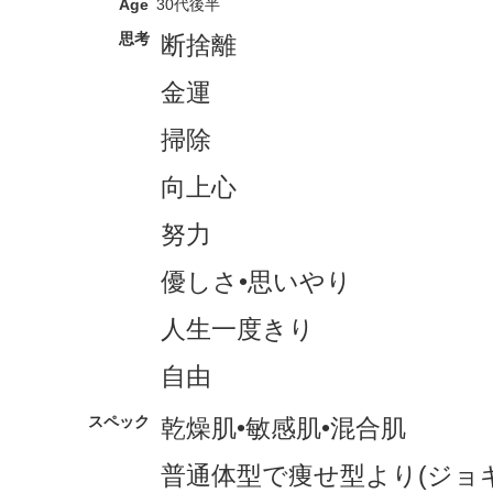
Age
30代後半
思考
断捨離
金運
掃除
向上心
努力
優しさ•思いやり
人生一度きり
自由
スペック
乾燥肌•敏感肌•混合肌
普通体型で痩せ型より(ジョ