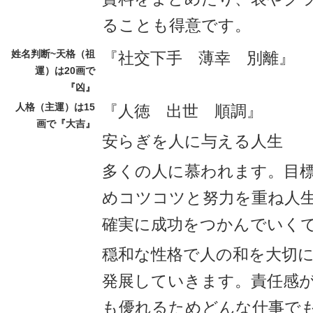
ることも得意です。
姓名判断~天格（祖
『社交下手 薄幸 別離』
運）は20画で
『凶』
人格（主運）は15
『人徳 出世 順調』
画で『大吉』
安らぎを人に与える人生
多くの人に慕われます。目
めコツコツと努力を重ね人
確実に成功をつかんでいく
穏和な性格で人の和を大切
発展していきます。責任感
も優れるためどんな仕事で