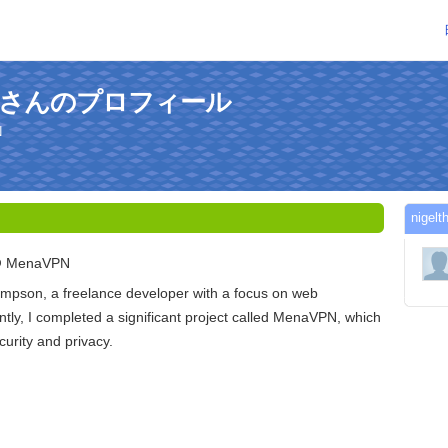
psonさんのプロフィール
N
nig
 @ MenaVPN
ompson, a freelance developer with a focus on web
ly, I completed a significant project called MenaVPN, which
urity and privacy.