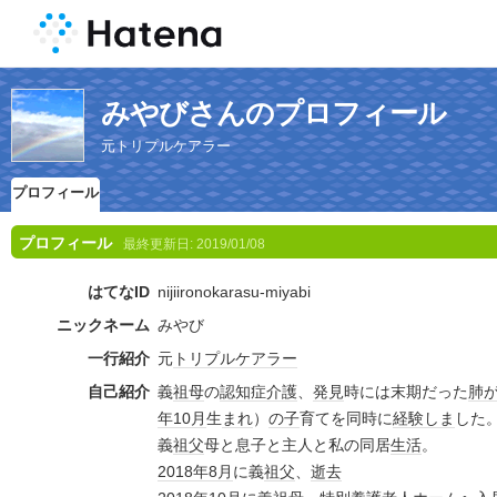
みやびさんのプロフィール
元トリプルケアラー
プロフィール
プロフィール
最終更新日:
2019/01/08
はてなID
nijiironokarasu-miyabi
ニックネーム
みやび
一行紹介
元
トリプル
ケア
ラー
自己紹介
義
祖母
の
認知症
介護
、
発見
時には末期だった
肺
年
10月
生
まれ
）
の子
育てを同時に
経験
しま
した
義
祖父
母と息子と主人と私の同居
生活
。
2018年
8月
に義
祖父
、
逝去