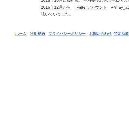
2018年
10月
に義
祖母
、
特別養護老人ホーム
へ入
2016年
12月
から
Twitterアカウント
@may_at
呟いていました。
ホーム
-
利用規約
-
プライバシーポリシー
-
お問い合わせ
-
特定商取