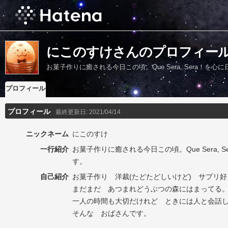
にこのすけさんのプロフィー
お菓子作りに癒される今日この頃。Que Sera, Sera！を
プロフィール
プロフィール
最終更新日:
2021/04/14
ニックネーム
にこのすけ
一行紹介
お菓子作りに癒される今日この頃。Que Sera, 
す。
自己紹介
お菓子作り 洋裁(たどたどしいけど) サプリ
まだまだ あつまれどうぶつの森にはまってる。
一人の時間も大切だけれど ときには人と会話
そんな おばさんです。