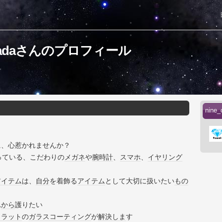
_takadaさんのプロフィール
nin
に、心惹かれませんか？
っている、こだわりの
メガネ
や
腕時計
、
スマホ
、
イヤリング
アイテム
は、
自分
を着飾る
アイテム
として大切に扱いたい
もの
れ
から
護りたい
カラット
の
ガラス
コーティング
が
解決
しま
す