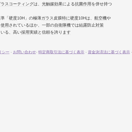
ガラス
コーティング
は、
光触媒
効果
による
抗菌
作用
を併せ持つ
水
準「
硬度
10H」の極薄
ガラス
皮膜
特に
硬度
10Hは、
航空機
や
も
使用
されているほか、一部の
自衛隊機
では
結露
防止
対策
ている、高い
採用
実績と信頼を誇り
ます
リシー
-
お問い合わせ
-
特定商取引法に基づく表示
-
資金決済法に基づく表示