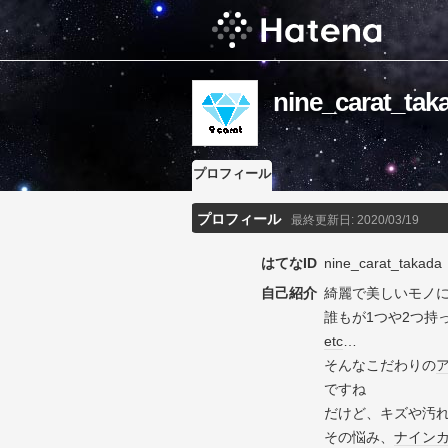
nine_carat
プロフィール
プロフィール
最終更新日:
2020/03/19
はてなID
nine_carat_takada
自己紹介
綺麗で美しいモノ
誰もが1つや2つ持
etc
…
そんなこだわりの
ですね
だけど、キズや汚
その悩み、
ナイン