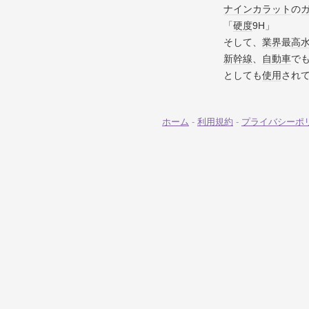
ナイン
カラット
の
「
硬度
9H」
そして、
業界
最
高
新幹線
、
自動車
で
としても
使用
され
ホーム
-
利用規約
-
プライバシーポ