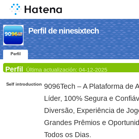
Perfil de ninesixtech
Perfil
Perfil
Última actualización:
04-12-2025
Self introduction
9096Tech – A Plataforma de 
Líder, 100% Segura e Confiá
Diversão, Experiência de Jog
Grandes Prêmios e Oportuni
Todos os Dias.