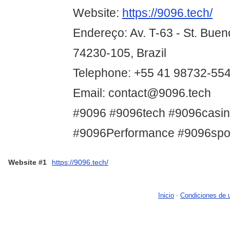
Website:
https://9096.tech/
Endereço: Av. T-63 - St. Buen
74230-105, Brazil
Telephone: +55 41 98732-55
Email: contact@9096.tech
#9096 #9096tech #9096casi
#9096Performance #9096spo
Website #1
https://9096.tech/
Inicio
-
Condiciones de 