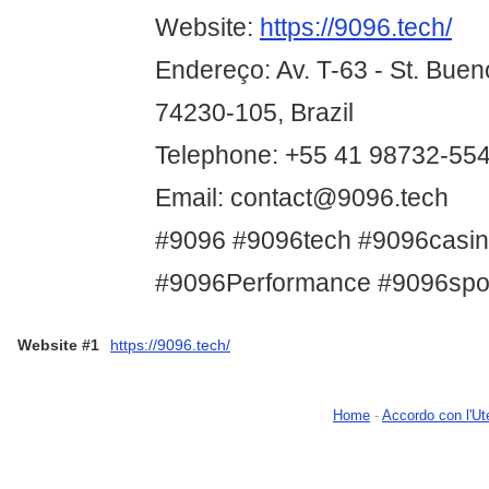
Website:
https://9096.tech/
Endereço: Av. T-63 - St. Buen
74230-105, Brazil
Telephone: +55 41 98732-55
Email: contact@9096.tech
#9096 #9096tech #9096casi
#9096Performance #9096spo
Website #1
https://9096.tech/
Home
-
Accordo con l'Ut