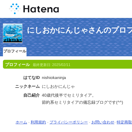
にしおかにんじゃさんのプロ
プロフィール
プロフィール
最終更新日:
2025/02/11
はてなID
nishiokaninja
ニックネーム
にしおかにんじゃ
自己紹介
40歳代後半でセミリタイア。
節約系セミリタイアの備忘録ブログです(^^)
ホーム
-
利用規約
-
プライバシーポリシー
-
お問い合わせ
-
特定商取