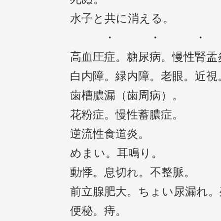
水子と共に消える。
・ ・ 
高血圧症。糖尿病。慢性腎盂
白内障。緑内障。老眼。近視
歯槽膿漏（歯周病）。
花粉症。慢性蓄膿症。
逆流性食道炎。
めまい。耳鳴り。
動悸。息切れ。不整脈。
前立腺肥大。ちょい尿漏れ。
便秘。痔。