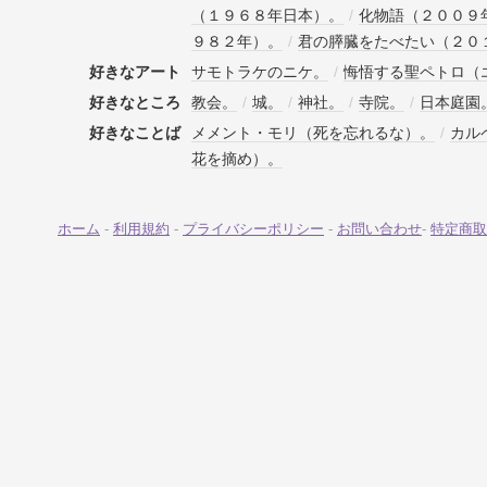
（１９６８年日本）。
/
化物語（２００９
９８２年）。
/
君の膵臓をたべたい（２０
好きなアート
サモトラケのニケ。
/
悔悟する聖ペトロ（
好きなところ
教会。
/
城。
/
神社。
/
寺院。
/
日本庭園
好きなことば
メメント・モリ（死を忘れるな）。
/
カル
花を摘め）。
ホーム
-
利用規約
-
プライバシーポリシー
-
お問い合わせ
-
特定商取