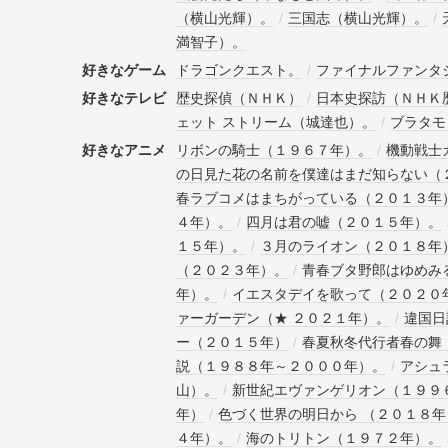
（横山光輝）。
/
三国志（横山光輝）。
/
満智子）。
好きなゲーム
ドラゴンクエスト。
/
ファイナルファンタ
好きなテレビ
歴史探偵（ＮＨＫ）
/
日本史探訪（ＮＨＫ
ェット ストリーム（城達也）。
/
ブラタモ
好きなアニメ
リボンの騎士（１９６７年）。
/
機動戦士
の日見た花の名前を僕達はまだ知らない（
春ラブコメはまちがっている（２０１３年
４年）。
/
四月は君の嘘（２０１５年）。
１５年）。
/
３月のライオン（２０１８年
（２０２３年）。
/
青春ブタ野郎はゆめみ
年）。
/
イエスタデイを歌って（２０２０
ァーガーデン（★ ２０２１年）。
/
違国日
ー（２０１５年）
/
春夏秋冬代行者春の舞
説（１９８８年～２０００年）。
/
アシュ
山）。
/
新世紀エヴァンゲリオン（１９９
年）
/
色づく世界の明日から （２０１８年
４年）。
/
海のトリトン（１９７２年）。