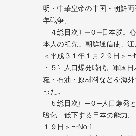
明・中華皇帝の中国・朝鮮両
年戦争。
４総目次〕─０─日本脳。心
本人の祖先。朝鮮通信使。江
＜平成３１年１月２９日＞〜N
・５｝人口爆発時代。軍国日
糧・石油・原材料などを海外
った。
５総目次〗─０─人口爆発と
暖化。低下する日本の能力。
１９日＞〜No.1