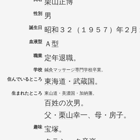
栗山
正博
性別
男
誕生日
昭和
３２（１９５７）年２月
血液型
Ａ型
職業
定年退職。
学校
鍼灸
マッサージ
専門学校
卒業
。
住んでいるところ
東海道
・
武蔵国
。
生まれたところ
東山道
・
美濃国
・
加納藩
。
百姓
の
次男
。
父・
栗山
幸一、母・房子。
趣味
宝塚。