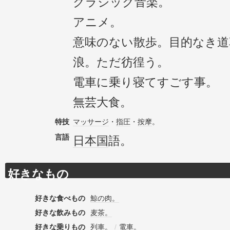
クラシック音楽。
アニメ。
意味のない散歩。目的なき道
浪。ただ彷徨う。
電車に乗り寝てすごす事。
無芸大食。
特技
マッサージ
・
指圧
・
按摩
。
言語
日本国
語。
好きなもの
好きな食べもの
鯨の肉。
好きな飲みもの
麦茶。
好きな乗りもの
列車。
/
電車。