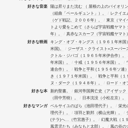
好きな音楽
陽は昇りまた沈む （ 屋根の上のバイオリ
（組曲「ペールギュント」）。
/
レクイエ
（ゲド戦記、２００６年）。
/
東京（マイ
トより愛をこめて（さらば宇宙戦艦ヤマト
年）。
/
真赤なスカーフ（宇宙戦艦ヤマト
好きな映画
キング・オブ・キングス（１９６１年米国
米国)。
/
ジーザス・クライスト=スーパース
クトル・ジバゴ（１９６５年米伊合作）。
年米国）。
/
十戒（１９５６年米国）。
/
連合作）。
/
戦争と平和 (１９５６年ソ連
き（１９７１年米国）。
/
戦争と平和（１
ヌ・ダーク（１９４８年）。
/
ロード・オ
好きな本
新約聖書。
/
銀河帝国興亡史（アイザック
（田中芳樹）。
/
日本沈没（小松左京）。
好きなマンガ
ベルサイユのばら（池田理代子）。
/
栄光
理代子）。
/
項羽と劉邦（横山光輝）。
/
(テラ)へ…（竹宮惠子）。
/
幻魔大戦（１
風雲児たち（みなもと太郎）。
/
風の谷の