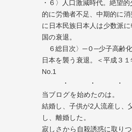
・６〉人口激減時代。絶望的
的に労働者不足、中期的に消
に日本民族日本人は少数派に
国の衰退。
６総目次〉─０─少子高齢
日本を襲う衰退。＜平成３１
No.1
・ ・ 
当ブログを始めたのは。
結婚し、子供が2人流産し、
し、離婚した。
寂しさから自殺誘惑に取りつ