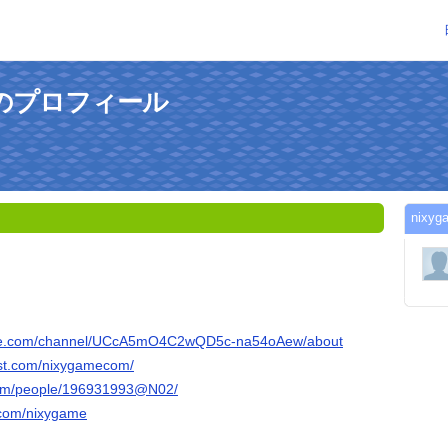
さんのプロフィール
nix
ube.com/channel/UCcA5mO4C2wQD5c-na54oAew/about
est.com/nixygamecom/
.com/people/196931993@N02/
.com/nixygame