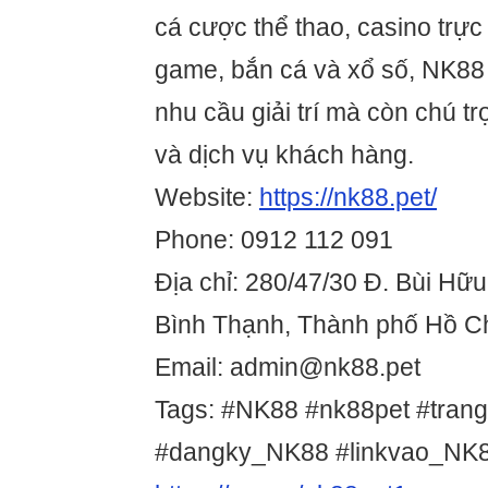
cá cược thể thao, casino trực
game, bắn cá và xổ số, NK88
nhu cầu giải trí mà còn chú t
và dịch vụ khách hàng.
Website:
https://nk88.pet/
Phone: 0912 112 091
Địa chỉ: 280/47/30 Đ. Bùi Hữ
Bình Thạnh, Thành phố Hồ Ch
Email: admin@nk88.pet
Tags: #NK88 #nk88pet #tra
#dangky_NK88 #linkvao_NK