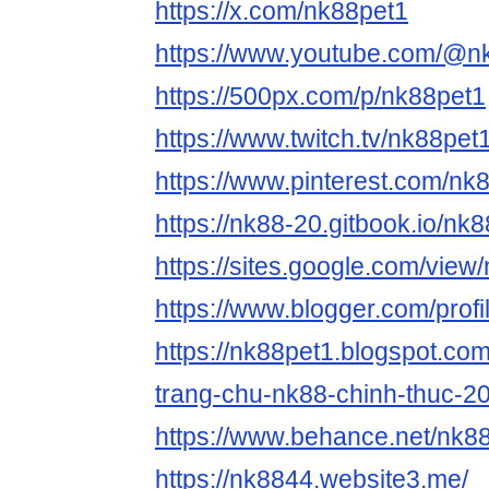
https://x.com/nk88pet1
https://www.youtube.com/@nk
https://500px.com/p/nk88pet1
https://www.twitch.tv/nk88pet
https://www.pinterest.com/nk
https://nk88-20.gitbook.io/nk
https://sites.google.com/view
https://www.blogger.com/pro
https://nk88pet1.blogspot.co
trang-chu-nk88-chinh-thuc-2
https://www.behance.net/nk8
https://nk8844.website3.me/