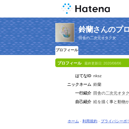
鈴蘭さんのプ
田舎の二次元オタク女
プロフィール
プロフィール
最終更新日:
2020/08/06
はてなID
nksz
ニックネーム
鈴蘭
一行紹介
田舎
の
二次元
オタ
自己紹介
絵を描く事と
動物
ホーム
-
利用規約
-
プライバシーポ