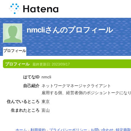
nmcliさんのプロフィール
プロフィール
プロフィール
最終更新日:
2023/09/17
はてなID
nmcli
自己紹介
ネットワークマネージャクライアント
雇用する側、経営者側のポジショントークにな
住んでいるところ
東京
生まれたところ
富山
ホーム
-
利用規約
-
プライバシーポリシー
-
お問い合わせ
-
特定商取