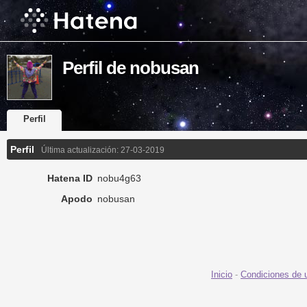
Perfil de nobusan
Perfil
Perfil
Última actualización:
27-03-2019
Hatena ID
nobu4g63
Apodo
nobusan
Inicio
-
Condiciones de 