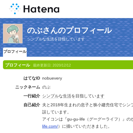
のぶさんのプロフィール
シンプルな生活を目指しています
プロフィール
プロフィール
最終更新日:
2020/12/12
はてなID
nobuevery
ニックネーム
のぶ
一行紹介
シンプル
な
生活
を目指してい
ます
自己紹介
夫と2018年生まれの息子と狭小建売住宅でシ
誤しています。
アイコンは『gu-gu-life（グーグーライフ）』
life.com/
）に描いていただきました。