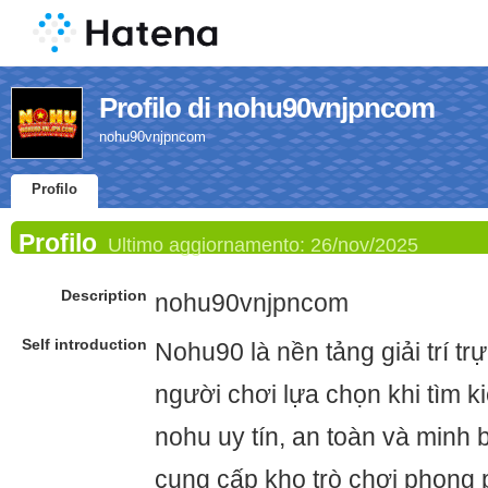
Profilo di nohu90vnjpncom
nohu90vnjpncom
Profilo
Profilo
Ultimo aggiornamento:
26/nov/2025
Description
nohu90vnjpncom
Self introduction
Nohu90 là nền tảng giải trí t
người chơi lựa chọn khi tìm k
nohu uy tín, an toàn và minh 
cung cấp kho trò chơi phong p