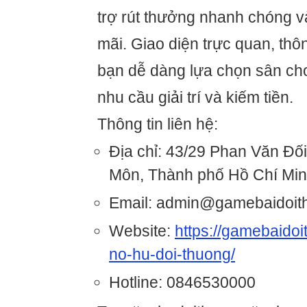
trợ rút thưởng nhanh chóng 
mãi. Giao diện trực quan, thôn
bạn dễ dàng lựa chọn sân chơ
nhu cầu giải trí và kiếm tiền.
Thông tin liên hệ:
Địa chỉ: 43/29 Phan Văn Đố
Môn, Thành phố Hồ Chí Min
Email: admin@gamebaidoit
Website:
https://gamebaido
no-hu-doi-thuong/
Hotline: 0846530000