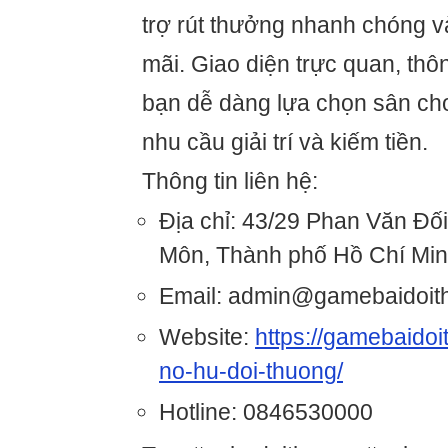
trợ rút thưởng nhanh chóng 
mãi. Giao diện trực quan, thôn
bạn dễ dàng lựa chọn sân chơ
nhu cầu giải trí và kiếm tiền.
Thông tin liên hệ:
Địa chỉ: 43/29 Phan Văn Đố
Môn, Thành phố Hồ Chí Min
Email: admin@gamebaidoit
Website:
https://gamebaido
no-hu-doi-thuong/
Hotline: 0846530000