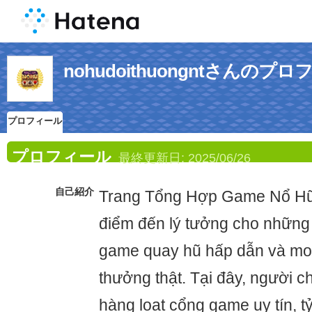
nohudoithuongntさんのプ
プロフィール
プロフィール
最終更新日:
2025/06/26
自己紹介
Trang Tổng Hợp Game Nổ Hũ
điểm đến lý tưởng cho những a
game quay hũ hấp dẫn và m
thưởng thật. Tại đây, người c
hàng loạt cổng game uy tín, tỷ