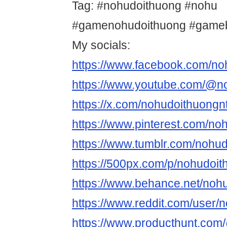
Tag: #nohudoithuong #nohu
#gamenohudoithuong #gameb
My socials:
https://www.facebook.com/no
https://www.youtube.com/@n
https://x.com/nohudoithuongn
https://www.pinterest.com/no
https://www.tumblr.com/nohu
https://500px.com/p/nohudoit
https://www.behance.net/noh
https://www.reddit.com/user/
https://www.producthunt.co