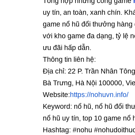
Tổng hợp những cổng game
uy tín, an toàn, xanh chín. 
game nổ hũ đổi thưởng hàng 
với kho game đa dạng, tỷ lệ 
ưu đãi hấp dẫn.
Thông tin liên hệ:
Địa chỉ: 22 P. Trần Nhân Tông
Bà Trưng, Hà Nội 100000, Vi
Website:
https://nohuvn.info/
Keyword: nổ hũ, nổ hũ đổi thư
nổ hũ uy tín, top 10 game nổ 
Hashtag: #nohu #nohudoithu