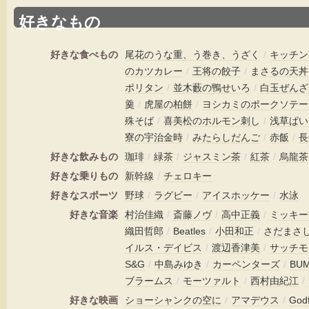
好きなもの
好きな食べもの
尾花のうな重、う巻き、うざく
/
キッチン
のカツカレー
/
王将の餃子
/
まさるの天丼
ポリタン
/
並木藪の鴨せいろ
/
白玉ぜんざ
羹
/
虎屋の柏餅
/
ヨシカミのポークソテー
殊そば
/
喜美松のホルモン刺し
/
浅草ぱい
寮の宇治金時
/
みたらしだんご
/
赤飯
/
長
好きな飲みもの
珈琲
/
緑茶
/
ジャスミン茶
/
紅茶
/
烏龍茶
好きな乗りもの
新幹線
/
チェロキー
好きなスポーツ
野球
/
ラグビー
/
アイスホッケー
/
水泳
好きな音楽
村治佳織
/
斎藤ノヴ
/
高中正義
/
ミッキー
織田哲郎
/
Beatles
/
小田和正
/
さだまさ
イルス・デイビス
/
渡辺香津美
/
サッチモ
S&G
/
中島みゆき
/
カーペンターズ
/
BUM
ブラームス
/
モーツァルト
/
西村由紀江
/
好きな映画
ショーシャンクの空に
/
アマデウス
/
God