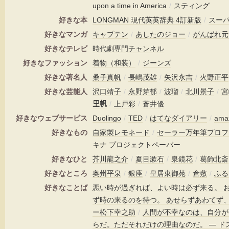
upon a time in America
/
スティング
好きな本
LONGMAN 現代英英辞典 4訂新版
/
スー
好きなマンガ
キャプテン
/
あしたのジョー
/
がんばれ元
好きなテレビ
時代劇専門チャンネル
好きなファッション
着物（和装）
/
ジーンズ
好きな著名人
桑子真帆
/
長嶋茂雄
/
矢沢永吉
/
火野正平
好きな芸能人
沢口靖子
/
永野芽郁
/
波瑠
/
北川景子
/
宮
里帆
/
上戸彩
/
蒼井優
好きなウェブサービス
Duolingo
/
TED
/
はてなダイアリー
/
amaz
好きなもの
自家製レモネード
/
セーラー万年筆プロフ
キナ プロジェクトペーパー
好きなひと
芥川龍之介
/
夏目漱石
/
泉鏡花
/
葛飾北斎
好きなところ
奥州平泉
/
銀座
/
皇居東御苑
/
倉敷
/
ふる
好きなことば
悪い時が過ぎれば、よい時は必ず来る。 
ず時の来るのを待つ。 あせらずあわてず
ー松下幸之助
/
人間が不幸なのは、自分が
らだ。ただそれだけの理由なのだ。 ― 