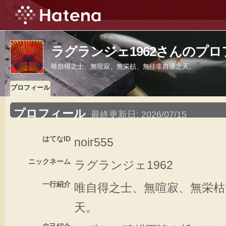
ラグランジェ1962さんのプ
唯自得之士、無喧寂、無栄枯、無往非自適之天。
プロフィール
プロフィール
最終更新日:
2026/07/15
はてなID
noir555
ニックネーム
ラグランジェ1962
一行紹介
唯自得之士、無喧寂、無栄枯
天。