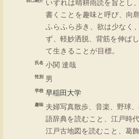
自己紹介
いずれは晴耕雨読を旨とし
書くことを趣味と呼び、向
ふらふら歩き、欲は少なく
ず、軽妙洒脱、背筋を伸ば
て生きることが目標。
氏名
小関 達哉
性別
男
学校
早稲田大学
趣味
夫婦写真散歩、音楽、野球、
語辞典を読むこと、江戸時
江戸古地図を読むこと、葛