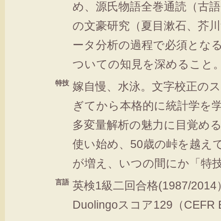
め、源氏物語全巻通読（古語
の文豪研究（夏目漱石、芥
ータ分析の過程で必須とな
ついての知見を深めること
特技
嫁自慢、水泳。文字校正のス
ぎてから本格的に統計学を
多変量解析の魅力に目覚め
使い始め、50歳の峠を越え
が増え、いつの間にか「特
言語
英検1級二回合格(1987/20
Duolingoスコア129（CEFR 