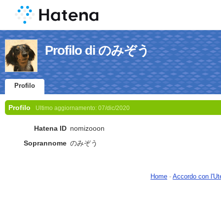
Profilo di のみぞう
Profilo
Profilo
Ultimo aggiornamento:
07/dic/2020
Hatena ID
nomizooon
Soprannome
のみぞう
Home
-
Accordo con l'Ut