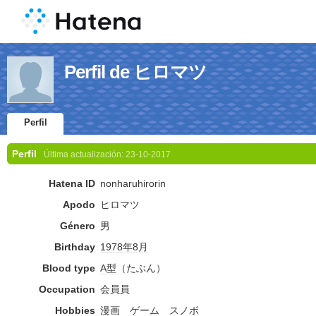
Perfil de ヒロマツ
Perfil
Perfil
Última actualización:
23-10-2017
Hatena ID
nonharuhirorin
Apodo
ヒロマツ
Género
男
Birthday
1978年
8月
Blood type
A型
（たぶん）
Occupation
会員員
Hobbies
漫画
ゲーム
スノボ