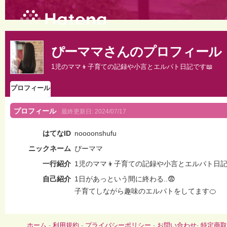
ぴーママさんのプロフィール
1児のママ👦子育ての記録や小言とエルパト日記です📖
プロフィール
プロフィール
最終更新日:
2024/07/17
はてなID
noooonshufu
ニックネーム
ぴーママ
一行紹介
1児のママ👦子育ての記録や小言とエルパト日記
自己紹介
1日があっという間に終わる..😨
子育てしながら趣味のエルパトをしてます🍊
ホーム
-
利用規約
-
プライバシーポリシー
-
お問い合わせ
-
特定商取