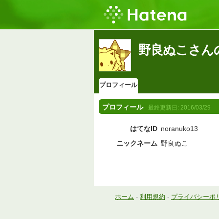
野良ぬこさん
プロフィール
プロフィール
最終更新日:
2016/03/29
はてなID
noranuko13
ニックネーム
野良ぬこ
ホーム
-
利用規約
-
プライバシーポ