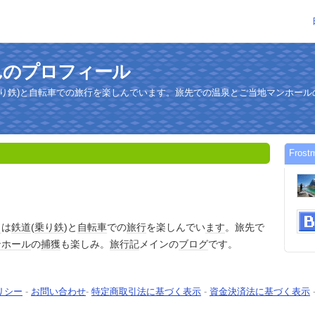
nさんのプロフィール
乗り鉄)と自転車での旅行を楽しんでいます。旅先での温泉とご当地マンホール
Fro
日
は
鉄道
(
乗り鉄
)と
自転車
での
旅行
を楽しんでい
ます
。旅先で
ンホール
の
捕獲
も楽しみ。
旅行記
メインの
ブログ
です。
リシー
-
お問い合わせ
-
特定商取引法に基づく表示
-
資金決済法に基づく表示