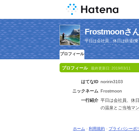
Frostmoo
平日は会社員、休日は鉄道(
メインのブログです。
プロフィール
プロフィール
最終更新日:
2019/03/11
はてなID
noririn3103
ニックネーム
Frostmoon
一行紹介
平日は
会社員
、
休
の
温泉
と
ご当地
マ
ホーム
-
利用規約
-
プライバシーポ