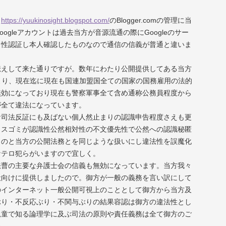
ト
https://yuukinosight.blogspot.com/
のBlogger.comの管理に当
ogleアカウントは過去当方が音源流通の際にGoogleのサー
ト性認証し本人確認したものなので通信の信義が普通と違いま
伝えして来た通りですが。数年にわたり公開提供してある当方
より、現在迄に現在も国連加盟国全ての国家の国務雇用の法的
無効になっており現在も警察軍事全て含め通称公務員程度から
が全て違法になっています。
な司法反証にも及ばない個人然止まりの認識申告程度さえも更
カスゴミが認識性公然相対性の不文優先性で公然への認識秘匿
ものと当方の公開法務とを同じような扱いにし違法性を誤魔化
なテロ犯らがいますので宜しく。
法曹の主要な弁護士会の信義も無効になっています。当方我々
般向けに提供しましたので。御方が一般の義務を言い訳にして
のインターネット一般公開可視上のこととして御方から当方及
ぶり・不反応ぶり・不関与ぶりの結果容認は御方の違法性とし
児童で知る論理学に及ぶ司法の原則や責任義務は全て御方のご