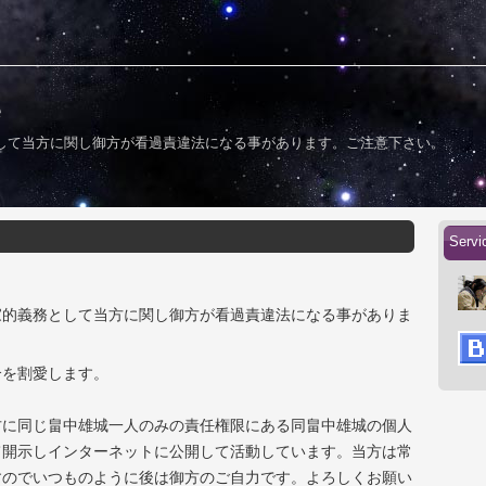
して当方に関し御方が看過責違法になる事があります。ご注意下さい。
Serv
家的義務として当方に関し御方が看過責違法になる事がありま
。
介を割愛します。
方に同じ畠中雄城一人のみの責任権限にある同畠中雄城の個人
て開示しインターネットに公開して活動しています。当方は常
すのでいつものように後は御方のご自力です。よろしくお願い