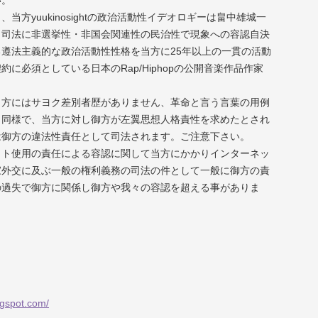
い。
当方yuukinosightの政治活動性イデオロギーは畠中雄城一
し司法に非選挙性・非国会関連性の民治性で現象への容認自決
遵法主義的な政治活動性性格を当方に25年以上の一貫の活動
に必須としている日本のRap/Hiphopの公開音楽作品作家
。
当方にはサヨク差別者歴がありません、革命と言う言葉の用例
も同様で、当方に対し御方が左翼思想人格責性を求めたとされ
は御方の違法性責任として司法されます。ご注意下さい。
ット使用の責任による容認に関して当方にかかりインターネッ
家外交に及ぶ一般の権利義務の司法の件として一般に御方の責
の過失で御方に関係し御方や我々の容認を超える事がありま
。
ogspot.com/