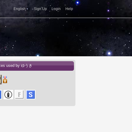
English
Sign Up
Login
Help
ices used by ゆうき