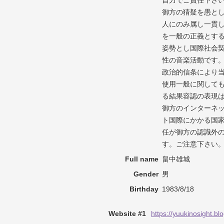
自力でご責任下さ
御方の猜疑を愚とし、
人にのみ属し一貫
を一般の正義とする
姿勢とし国際社会契約
性の音楽活動です
政治的信条により
使用一般に関して
る結果容認の表現
御方のインターネ
ト国際にかかる国
任が御方の認識外
す。ご注意下さい
Full name
畠中雄城
Gender
男
Birthday
1983/8/18
Website #1
https://yuukinosight.bl