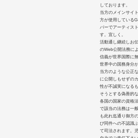
しております。
当方のメインサイ
方が使用しているGo
バーでアーティス
す。宜しく。
活動通し継続しお
のWeb公開法務に
信義が世界国際に
世界中の国務身分
当方のような公正
に公開しもせずの
性が不誠実になる
そうとする偽善的
各国の国家の資格
で該当の法務は一
も此れ迄通り御方
び同件への不認識
て司法されます。