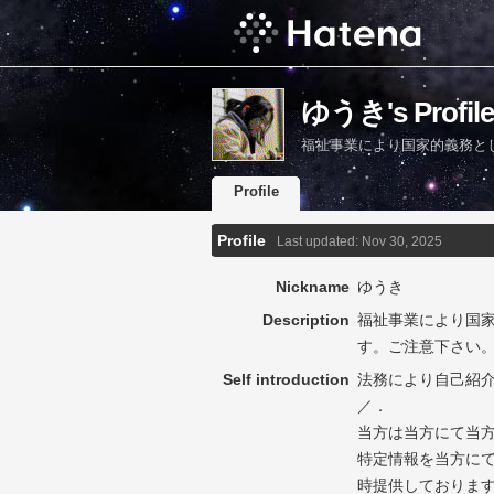
ゆうき's Profile
福祉事業により国家的義務と
Profile
Profile
Last updated:
Nov 30, 2025
Nickname
ゆうき
Description
福祉事業により国
す。ご注意下さい
Self introduction
法務により自己紹
／．
当方は当方にて当
特定情報を当方に
時提供しておりま