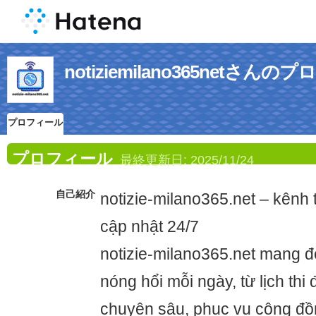
notiziemilano365netさん
プロフィール
プロフィール
最終更新日:
2025/11/24
自己紹介
notizie-milano365.net – kênh t
cập nhật 24/7
notizie-milano365.net mang đế
nóng hổi mỗi ngày, từ lịch thi
chuyên sâu, phục vụ cộng đồ