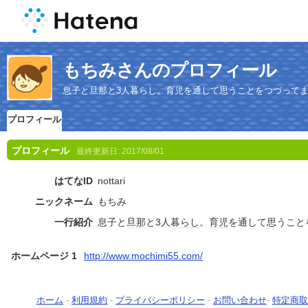
もちみさんのプロフィール
息子と旦那と3人暮らし。育児を通して思うことをつづって
プロフィール
プロフィール
最終更新日:
2017/08/01
はてなID
nottari
ニックネーム
もちみ
一行紹介
息子と
旦那
と3人
暮らし
。
育児
を通して思うこと
ホームページ 1
http://www.mochimi55.com/
ホーム
-
利用規約
-
プライバシーポリシー
-
お問い合わせ
-
特定商取