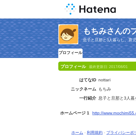
もちみさんの
息子と旦那と3人暮らし。育
プロフィール
プロフィール
最終更新日:
2017/08/01
はてなID
nottari
ニックネーム
もちみ
一行紹介
息子と
旦那
と3人
暮
ホームページ 1
http://www.mochimi55
ホーム
-
利用規約
-
プライバシーポ