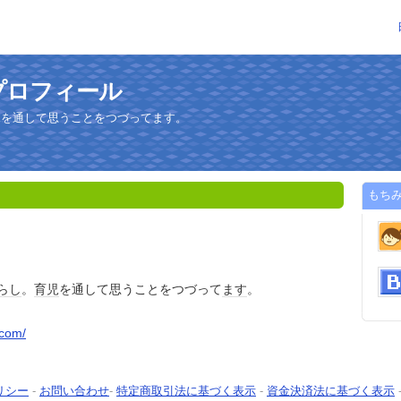
プロフィール
児を通して思うことをつづってます。
もち
らし
。
育児
を通して思うことをつづって
ます
。
.com/
リシー
-
お問い合わせ
-
特定商取引法に基づく表示
-
資金決済法に基づく表示