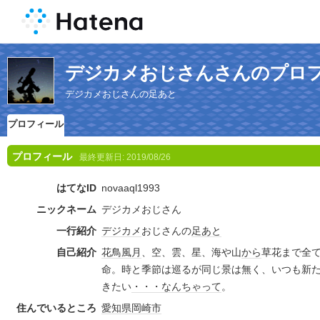
デジカメおじさんさんのプロ
デジカメおじさんの足あと
プロフィール
プロフィール
最終更新日:
2019/08/26
はてなID
novaaql1993
ニックネーム
デジカメおじさん
一行紹介
デジカメ
おじさんの
足あと
自己紹介
花鳥風月
、空、雲、星、海や山
から
草花まで全
命。時と季節は巡るが同じ景は無く、いつも新
きたい
・・・
なんちゃって
。
住んでいるところ
愛知県
岡崎市