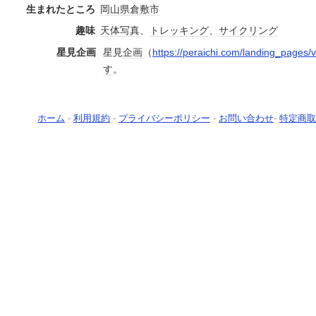
生まれたところ
岡山県
倉敷市
趣味
天体
写真
、
トレッキング
、
サイクリング
星見企画
星見
企画
（
https://peraichi.com/landing_pages/
す
。
ホーム
-
利用規約
-
プライバシーポリシー
-
お問い合わせ
-
特定商取