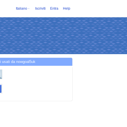
Italiano
Iscriviti
Entra
Help
i usati da nowgoal5uk