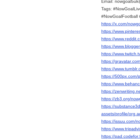
Email: nowgoal5u
Tags: #NowGoalLi
#NowGoalFootball
https://x.com/nowg
https://www.pinter
https://www.reddit
https://www.blogg
https://www.twitch.
https://gravatar.c
https://www.tumblr
https://500px.com/
https://www.behan
https://zenwriting
https://zb3.org/no
https://substance
assets/profile/o
https://issuu.com/
https://www.tripadv
https://pad.codefor