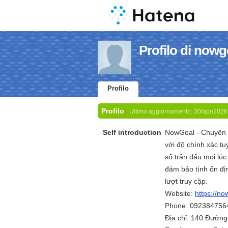
Profilo di now
Profilo
Profilo
Ultimo aggiornamento:
30/apr/2026
Self introduction
NowGoal - Chuyên t
với độ chính xác tu
số trận đấu mọi lúc
đảm bảo tính ổn đị
lượt truy cập.
Website:
https://no
Phone: 092384756
Địa chỉ: 140 Đường