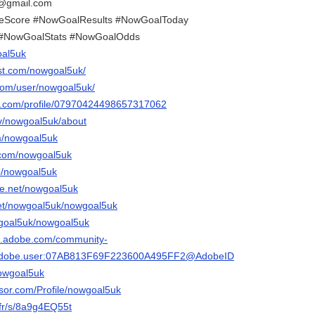
k@gmail.com
veScore #NowGoalResults #NowGoalToday
 #NowGoalStats #NowGoalOdds
oal5uk
est.com/nowgoal5uk/
.com/user/nowgoal5uk/
er.com/profile/07970424498657317062
tv/nowgoal5uk/about
om/nowgoal5uk
.com/nowgoal5uk
p/nowgoal5uk
ce.net/nowgoal5uk
.net/nowgoal5uk/nowgoal5uk
wgoal5uk/nowgoal5uk
3d.adobe.com/community-
rg.adobe.user:07AB813F69F223600A495FF2@AdobeID
nowgoal5uk
isor.com/Profile/nowgoal5uk
.fr/s/8a9g4EQ55t