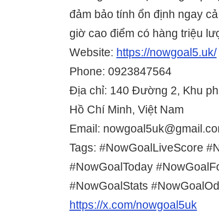
đảm bảo tính ổn định ngay c
giờ cao điểm có hàng triệu lượ
Website:
https://nowgoal5.uk/
Phone: 0923847564
Địa chỉ: 140 Đường 2, Khu p
Hồ Chí Minh, Việt Nam
Email: nowgoal5uk@gmail.c
Tags: #NowGoalLiveScore #
#NowGoalToday #NowGoalFo
#NowGoalStats #NowGoalO
https://x.com/nowgoal5uk