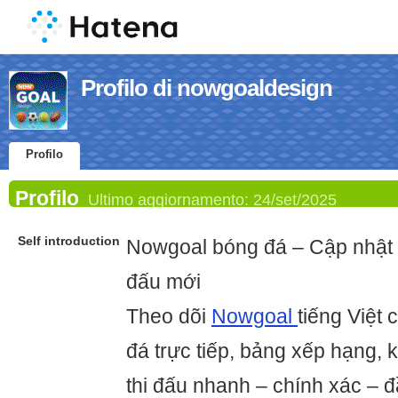
Profilo di nowgoaldesign
Profilo
Profilo
Ultimo aggiornamento:
24/set/2025
Self introduction
Nowgoal bóng đá – Cập nhật tỷ
đấu mới
Theo dõi
Nowgoal
tiếng Việt 
đá trực tiếp, bảng xếp hạng, k
thi đấu nhanh – chính xác – đ