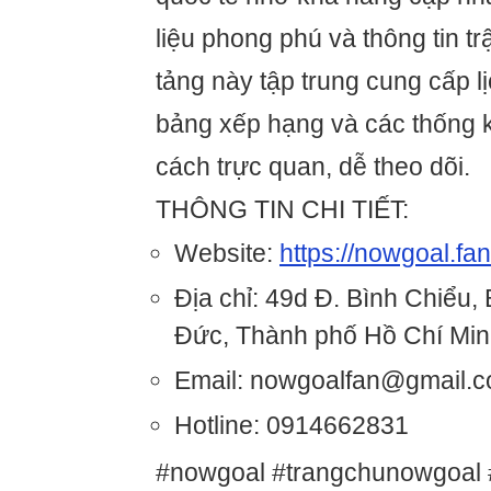
liệu phong phú và thông tin tr
tảng này tập trung cung cấp lị
bảng xếp hạng và các thống 
cách trực quan, dễ theo dõi.
THÔNG TIN CHI TIẾT:
Website:
https://nowgoal.fan
Địa chỉ: 49d Đ. Bình Chiểu,
Đức, Thành phố Hồ Chí Min
Email: nowgoalfan@gmail.
Hotline: 0914662831
#nowgoal #trangchunowgoal 