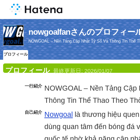
nowgoalfanさんのプロフィー
NOWGOAL – Nền Tảng Cập Nhật Tỷ Số Và Thông Tin Thể T
プロフィール
プロフィール
最終更新日:
2026/01/07
一行紹介
NOWGOAL – Nền Tảng Cập N
Thông Tin Thể Thao Theo Th
自己紹介
Nowgoal
là thương hiệu quen
dùng quan tâm đến bóng đá v
quốc tế nhờ khả năng cập nhậ