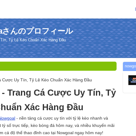
goyaさんのプロフィール
 Tín, Tỷ Lệ Kèo Chuẩn Xác Hàng Đầu
now
á Cược Uy Tín, Tỷ Lệ Kèo Chuẩn Xác Hàng Đầu
- Trang Cá Cược Uy Tín, Tỷ
Chuẩn Xác Hàng Đầu
Nowgoal
- nền tảng cá cược uy tín với tỷ lệ kèo nhanh và
 tỷ số trực tiếp, kèo bóng đá hôm nay, và nhiều khuyến mãi
ệm cá độ thể thao đỉnh cao tại Nowgoal ngay hôm nay!