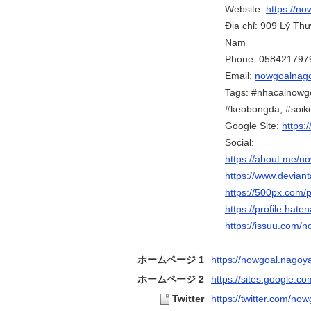
Website:
https://n
Địa chỉ: 909 Lý Th
Nam
Phone: 058421797
Email:
nowgoalnag
Tags: #nhacainowg
#keobongda, #soike
Google Site:
https:
Social:
https://about.me/
https://www.devian
https://500px.com
https://profile.hat
https://issuu.com/
ホームページ 1
https://nowgoal.nagoy
ホームページ 2
https://sites.google.
Twitter
https://twitter.com/no