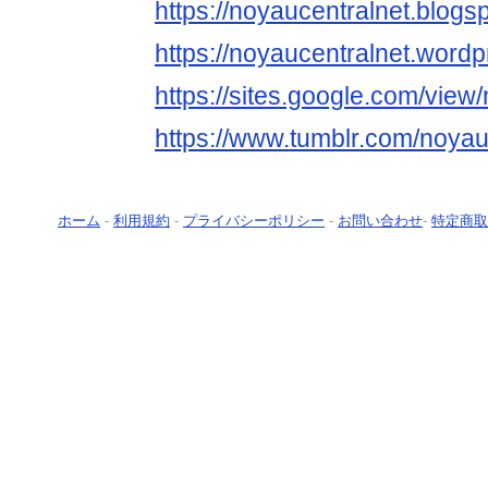
https://noyaucentralnet.blogs
https://noyaucentralnet.word
https://sites.google.com/vie
https://www.tumblr.com/noyau
ホーム
-
利用規約
-
プライバシーポリシー
-
お問い合わせ
-
特定商取