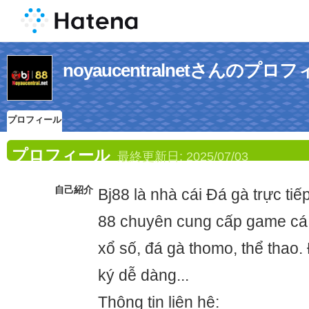
noyaucentralnetさんのプロ
プロフィール
プロフィール
最終更新日:
2025/07/03
自己紹介
Bj88 là nhà cái Đá gà trực tiếp
88 chuyên cung cấp game cá
xổ số, đá gà thomo, thể thao
ký dễ dàng...
Thông tin liên hệ: