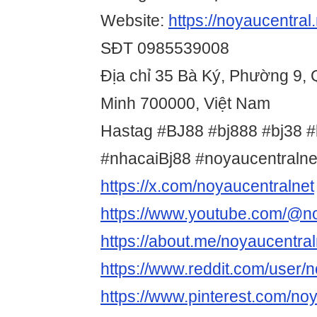
Website:
https://noyaucentral.
SĐT 0985539008
Địa chỉ 35 Bà Ký, Phường 9, 
Minh 700000, Việt Nam
Hastag #BJ88 #bj888 #bj38 
#nhacaiBj88 #noyaucentralne
https://x.com/noyaucentralnet
https://www.youtube.com/@no
https://about.me/noyaucentral
https://www.reddit.com/user/n
https://www.pinterest.com/noy