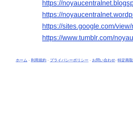
https://noyaucentralnet.blogs
https://noyaucentralnet.word
https://sites.google.com/vie
https://www.tumblr.com/noyau
ホーム
-
利用規約
-
プライバシーポリシー
-
お問い合わせ
-
特定商取