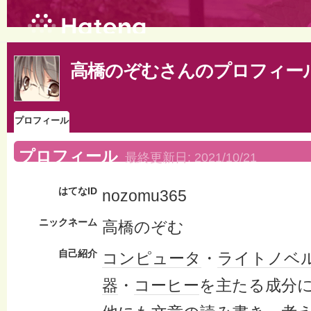
高橋のぞむさんのプロフィー
プロフィール
プロフィール
最終更新日:
2021/10/21
はてなID
nozomu365
ニックネーム
高橋のぞむ
自己紹介
コンピュータ
・
ライトノベ
器
・
コーヒー
を主たる成分