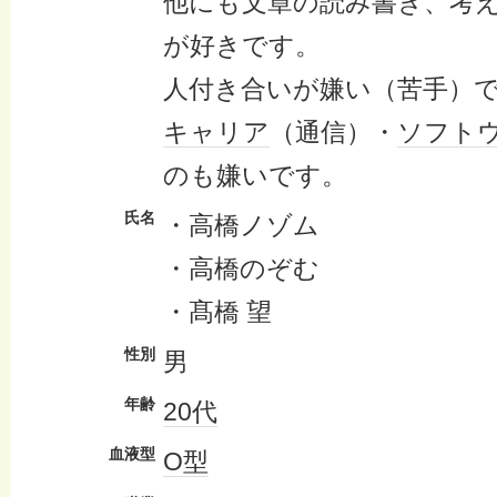
他にも文章の読み書き、考
が好きです。
人付き合いが嫌い（苦手）
キャリア
（通信）・
ソフト
のも嫌いです。
氏名
・高橋ノゾム
・高橋のぞむ
・髙橋 望
性別
男
年齢
20代
血液型
O型