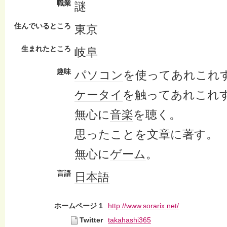
職業
謎
住んでいるところ
東京
生まれたところ
岐阜
趣味
パソコン
を使ってあれこれ
ケータイ
を触ってあれこれ
無心に
音楽
を聴く。
思ったことを文章に著す。
無心に
ゲーム
。
言語
日本語
ホームページ 1
http://www.sorarix.net/
Twitter
takahashi365