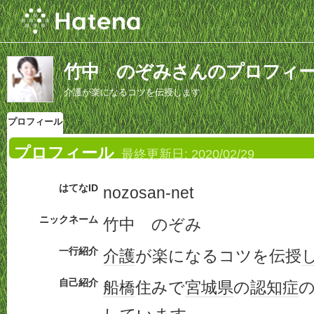
竹中 のぞみさんのプロフィ
介護が楽になるコツを伝授します
プロフィール
プロフィール
最終更新日:
2020/02/29
はてなID
nozosan-net
ニックネーム
竹中 のぞみ
一行紹介
介護
が楽になるコツを伝授
自己紹介
船橋
住みで
宮城県
の
認知症