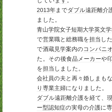
してい
ます
。
2013年
まで
ダブル
遠距離
介
ました。
青山学院女子短期大学
英文学
で
営業
職と総務職を
担当
し
で酒蔵
見学
案内の
コンパニ
た。その後
食品メーカー
や
を
担当
しま
した。
会社員
の夫と再々婚
しま
も
り
専業主婦
になりました。
ダブル
遠距離
介護
を経て、
ー
型
認知症
の実母の
介護
に