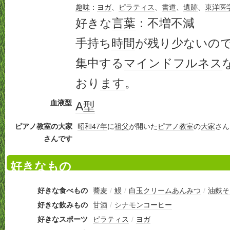
趣味
：
ヨガ
、
ピラティス
、
書道
、
遺跡
、
東洋医
好きな
言葉
：不増不減
手持ち
時間
が残り少ないの
集中する
マインドフルネス
おり
ます
。
血液型
A型
ピアノ教室の大家
昭和47年
に
祖父
が開いた
ピアノ
教室
の
大家
さん
さんです
好きなもの
好きな食べもの
蕎麦
/
鰻
/
白玉クリームあんみつ
/
油麩そ
好きな飲みもの
甘酒
/
シナモンコーヒー
好きなスポーツ
ピラティス
/
ヨガ