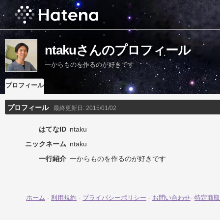
ntakuさんのプロフィール
一からものを作るのが好きです
プロフィール
プロフィール
最終更新日:
2015/01/02
はてなID
ntaku
ニックネーム
ntaku
一行紹介
一からものを作るのが好きです
ホーム
-
利用規約
-
プライバシーポリシー
-
お問い合わせ
-
特定商取